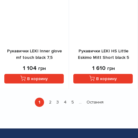
Рукавички LEKI Inner glove
Рукавички LEKI HS Little
mf touch black 7,5
Eskimo Mitt Short black 5
1 104
1 610
грн
грн
В корзину
В корзину
Розбивка
1
2
3
4
5
Остання
…
Поточна
Страница
Страница
Страница
Страница
Остання
на
сторінка
сторінка
сторінки