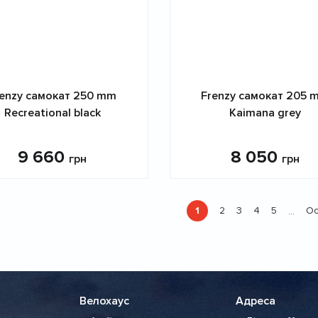
renzy самокат 250 mm
Frenzy самокат 205 
Recreational black
Kaimana grey
9 660
8 050
грн
грн
а
1
2
3
4
5
Ос
…
Поточна
Страница
Страница
Страница
Страница
сторінка
Велохаус
Адреса