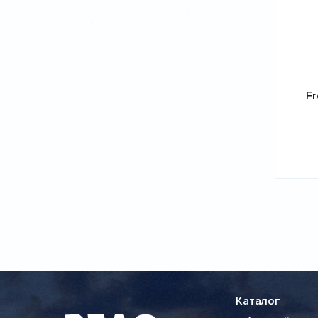
F
Розбивк
на
сторінки
Каталог