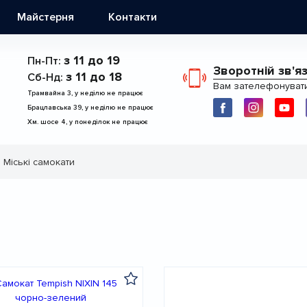
Майстерня
Контакти
з 11 до 19
Пн-Пт:
Зворотній зв'я
з 11 до 18
Сб-Нд:
Вам зателефонуват
Трамвайна 3, у неділю не працює
Брацлавська 39, у неділю не працює
Хм. шосе 4, у понеділок не працює
Міські самокати