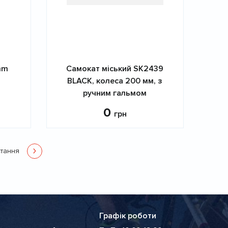
mm
Самокат міський SK2439
BLACK, колеса 200 мм, з
ручним гальмом
0
грн
тання
Остання
сторінка
Графік роботи