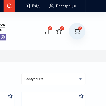
Вхід
Реєстрація
зок
0
0
0
и?