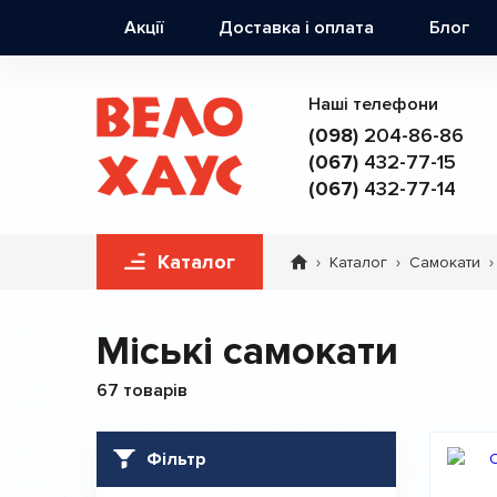
Основна
Акції
Доставка і оплата
Блог
навіґація
Наші телефони
(098)
204-86-86
(067)
432-77-15
(067)
432-77-14
Каталог
Каталог
Самокати
Рядок
навіґації
Міські самокати
67 товарів
Фільтр