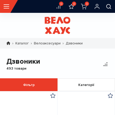
0
0
0
Каталог
Велоаксесуари
Дзвоники
Рядок
навіґації
Дзвоники
493 товари
Фільтр
Категорії