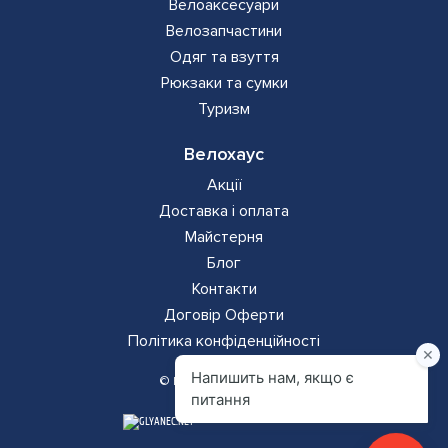
Велоаксесуари
Велозапчастини
Одяг та взуття
Рюкзаки та сумки
Туризм
Велохаус
Акції
Доставка і оплата
Майстерня
Блог
Контакти
Додаткова
Договір Оферти
Політика конфіденційності
навігація
© Всі права захищено
ГЛЯНЕЦЬ
ГЛЯНЕЦЬ
–
–
РОЗРОБКА САЙТІВ
РОЗРОБКА САЙТІВ