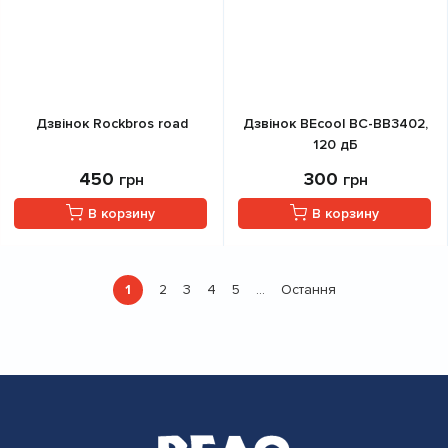
Дзвінок Rockbros road
Дзвінок BEcool BC-BB3402,
120 дБ
450
300
грн
грн
В корзину
В корзину
Розбивка
1
2
3
4
5
Остання
…
Поточна
Страница
Страница
Страница
Страница
Остання
на
сторінка
сторінка
сторінки