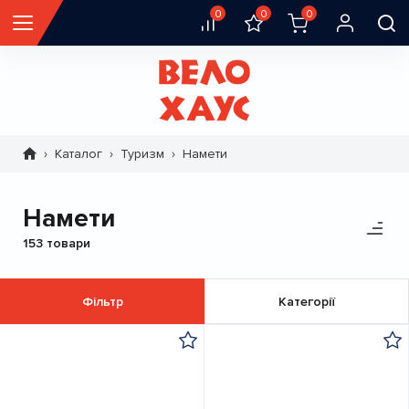
0
0
0
Каталог
Туризм
Намети
Рядок
навіґації
Намети
153 товари
Фільтр
Категорії