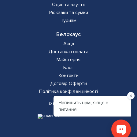
Одяг та взуття
Рюкзаки та сумки
Туризм
Велохаус
Акції
Доставка і оплата
Майстерня
Блог
Контакти
Додаткова
Договір Оферти
Політика конфіденційності
навігація
© Всі права захищено
ГЛЯНЕЦЬ
ГЛЯНЕЦЬ
–
–
РОЗРОБКА САЙТІВ
РОЗРОБКА САЙТІВ