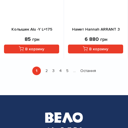
Колышек Alu -Y L=175
Намет Hannah ARRANT 3
85
6 880
грн
грн
В корзину
В корзину
Розбивка
1
2
3
4
5
Остання
…
Поточна
Страница
Страница
Страница
Страница
Остання
на
сторінка
сторінка
сторінки