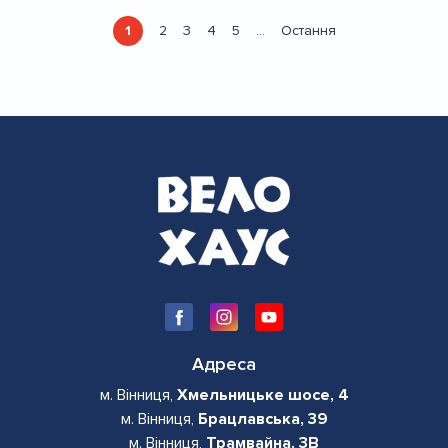
Розбивка
1
2
3
4
5
Остання
…
Поточна
Страница
Страница
Страница
Страница
Остання
на
сторінка
сторінка
сторінки
Адреса
м. Вінниця,
Хмельницьке шосе, 4
м. Вінниця,
Брацлавська, 39
м. Вінниця,
Трамвайна, 3В