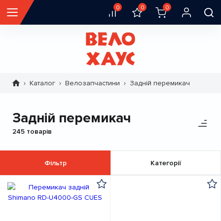
0
0
0
Каталог
Велозапчастини
Задній перемикач
Рядок
навіґації
Задній перемикач
245 товарів
Фільтр
Категорії