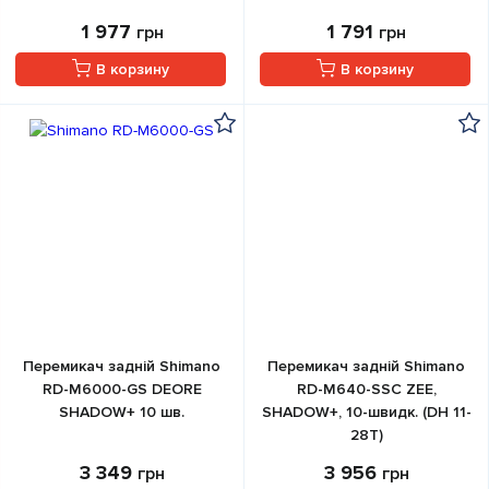
1 977
1 791
грн
грн
В корзину
В корзину
Перемикач задній Shimano
Перемикач задній Shimano
RD-M6000-GS DEORE
RD-M640-SSC ZEE,
SHADOW+ 10 шв.
SHADOW+, 10-швидк. (DH 11-
28T)
3 349
3 956
грн
грн