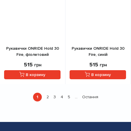
Рукавички ONRIDE Hold 30
Рукавички ONRIDE Hold 30
Fire, фіолетовий
Fire, синій
515
515
грн
грн
В корзину
В корзину
Розбивка
1
2
3
4
5
Остання
…
Поточна
Страница
Страница
Страница
Страница
Остання
на
сторінка
сторінка
сторінки