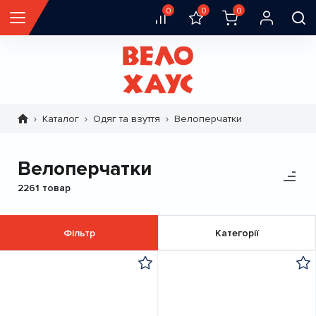
0
0
0
Каталог
Одяг та взуття
Велоперчатки
Рядок
навіґації
Велоперчатки
2261 товар
Фільтр
Категорії