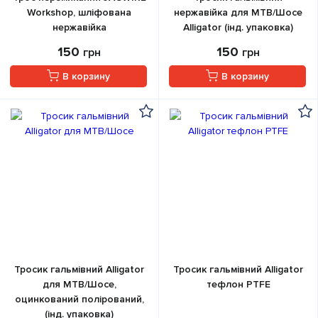
Workshop, шліфована
нержавійка для МТВ/Шосе
нержавійка
Alligator (інд. упаковка)
150
150
грн
грн
В корзину
В корзину
Тросик гальмівний Alligator
Тросик гальмівний Alligator
для МТВ/Шосе,
тефлон PTFE
оцинкований полірований,
(інд. упаковка)