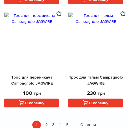
Трос для перемикача
Трос для гальм Campagnolo
Campagnolo JAGWIRE
JAGWIRE
100
230
грн
грн
В корзину
В корзину
Розбивка
1
2
3
4
5
Остання
…
Поточна
Страница
Страница
Страница
Страница
Остання