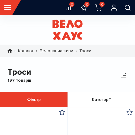
0
0
0
Каталог
Велозапчастини
Троси
Рядок
навіґації
Троси
197 товарів
Фільтр
Категорії