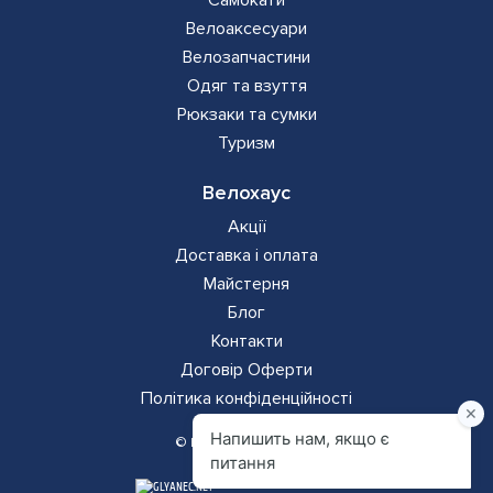
Самокати
Велоаксесуари
Велозапчастини
Одяг та взуття
Рюкзаки та сумки
Туризм
Велохаус
Акції
Доставка і оплата
Майстерня
Блог
Контакти
Додаткова
Договір Оферти
Політика конфіденційності
навігація
© Всі права захищено
ГЛЯНЕЦЬ
ГЛЯНЕЦЬ
–
–
РОЗРОБКА САЙТІВ
РОЗРОБКА САЙТІВ