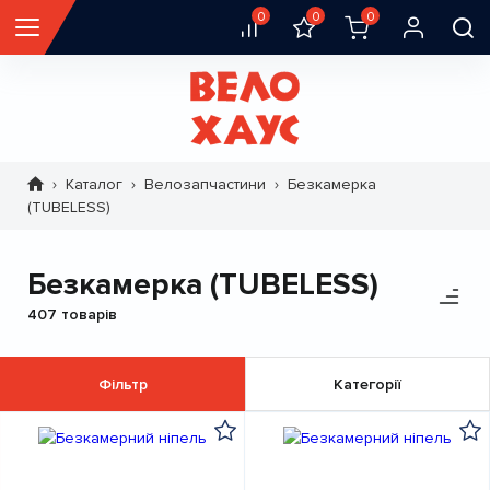
0
0
0
Каталог
Велозапчастини
Безкамерка
Рядок
(TUBELESS)
навіґації
Безкамерка (TUBELESS)
407 товарів
Фільтр
Категорії