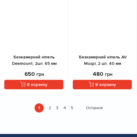
Безкамерний ніпель
Безкамерний ніпель AV
Deemount, 2шт, 65 мм
Muqzi, 2 шт, 40 мм
650
480
грн
грн
В корзину
В корзину
Розбивка
1
2
3
4
5
Остання
…
Поточна
Страница
Страница
Страница
Страница
Остання
на
сторінка
сторінка
сторінки