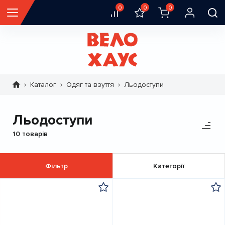
0
0
0
Каталог
Одяг та взуття
Льодоступи
Рядок
навіґації
Льодоступи
10 товарів
Фільтр
Категорії