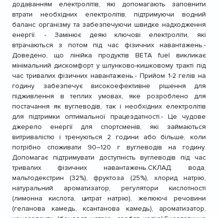
додаванням електролітів, які допомагають заповнити
втрати необхідних електролітів, підтримуючи водний
баланс організму та забезпечуючи швидке надходження
енергії.
- Замінює деякі ключові електроліти, які
втрачаються з потом під час фізичних навантажень.
-
Доведено, що лінійка продуктів BETA fuel викликає
мінімальний дискомфорт у шлунково-кишковому тракті під
час тривалих фізичних навантажень.
- Прийом 1-2 гелів на
годину забезпечує високоефективне рішення для
підживлення в теплих умовах, яке розроблено для
постачання як вуглеводів, так і необхідних електролітів
для підтримки оптимальної працездатності.
- Це чудове
джерело енергії для спортсменів, які займаються
витривалістю і тренуються 2 години або більше, коли
потрібно споживати 90–120 г вуглеводів на годину.
Допомагає підтримувати доступність вуглеводів під час
тривалих фізичних навантажень.
СКЛАД: вода,
мальтодекстрин (32%), фруктоза (25%), хлорид натрію,
натуральний ароматизатор, регулятори кислотності
(лимонна кислота, цитрат натрію), желюючі речовини
(геланова камедь, ксантанова камедь), ароматизатор,