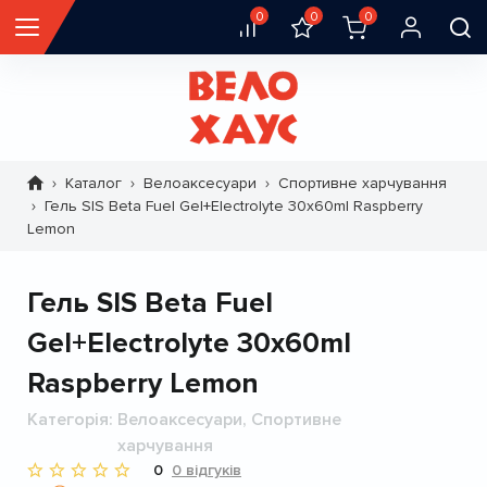
0
0
0
Каталог
Велоаксесуари
Спортивне харчування
Рядок
Гель SIS Beta Fuel Gel+Electrolyte 30x60ml Raspberry
навіґації
Lemon
Гель SIS Beta Fuel
Gel+Electrolyte 30x60ml
Raspberry Lemon
Категорія
Велоаксесуари, Спортивне
харчування
0
0 відгуків