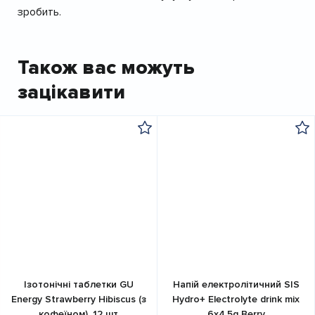
зробить.
Також вас можуть
зацікавити
Ізотонічні таблетки GU
Напій електролітичний SIS
Energy Strawberry Hibiscus (з
Hydro+ Electrolyte drink mix
кофеїном), 12 шт
6x4,5g Berry