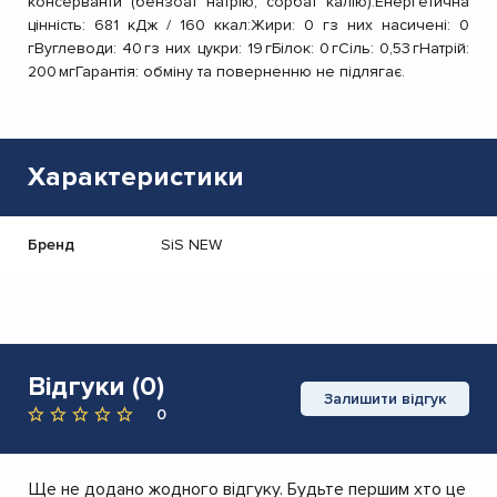
консерванти (бензоат натрію, сорбат калію).
Енергетична
цінність: 681 кДж / 160 ккал:
Жири: 0 г
з них насичені: 0
г
Вуглеводи: 40 г
з них цукри: 19 г
Білок: 0 г
Сіль: 0,53 г
Натрій:
200 мг
Гарантія: обміну та поверненню не підлягає.
Характеристики
Бренд
SiS NEW
Відгуки (0)
Залишити відгук
0
Ще не додано жодного відгуку. Будьте першим хто це