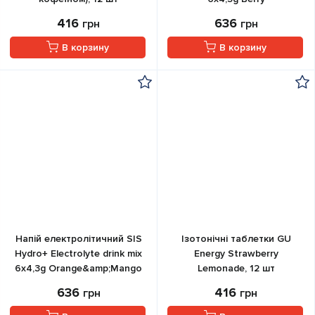
416
636
грн
грн
В корзину
В корзину
Напій електролітичний SIS
Ізотонічні таблетки GU
Hydro+ Electrolyte drink mix
Energy Strawberry
6x4,3g Orange&amp;Mango
Lemonade, 12 шт
636
416
грн
грн