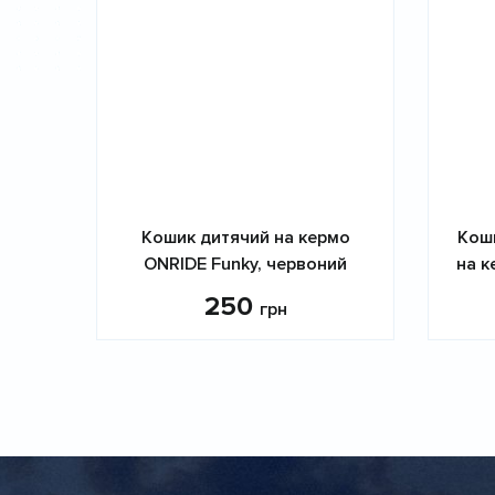
Кошик дитячий на кермо
Кош
ONRIDE Funky, червоний
на к
250
грн