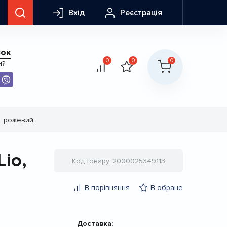
Вхід
Реєстрація
зок
0
0
0
и?
, рожевий
io,
Код товару
2000025349113
В порівняння
В обране
Доставка: