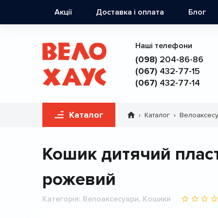
Основна
Акції
Доставка і оплата
Блог
навіґація
Наші телефони
(098)
204-86-86
(067)
432-77-15
(067)
432-77-14
Каталог
Каталог
Велоаксес
Рядок
навіґації
Кошик дитячий пласт
рожевий
Категорія
Велоаксесуари, Кошики