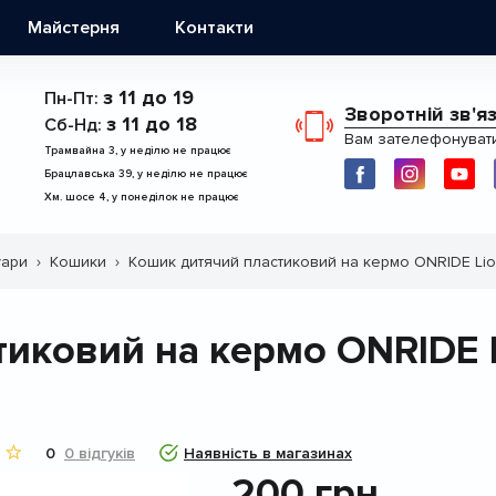
Майстерня
Контакти
з 11 до 19
Пн-Пт:
Зворотній зв'я
з 11 до 18
Сб-Нд:
Вам зателефонуват
Трамвайна 3, у неділю не працює
Брацлавська 39, у неділю не працює
Хм. шосе 4, у понеділок не працює
уари
Кошики
Кошик дитячий пластиковий на кермо ONRIDE Lio
иковий на кермо ONRIDE L
0
0 відгуків
Наявність в магазинах
200
грн