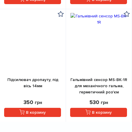
Підсилювач дропауту, під
Гальмівний сенсор MS-BK-1R
вісь 14мм
для механічного гальма,
герметичний роз'єм
350
530
грн
грн
В корзину
В корзину