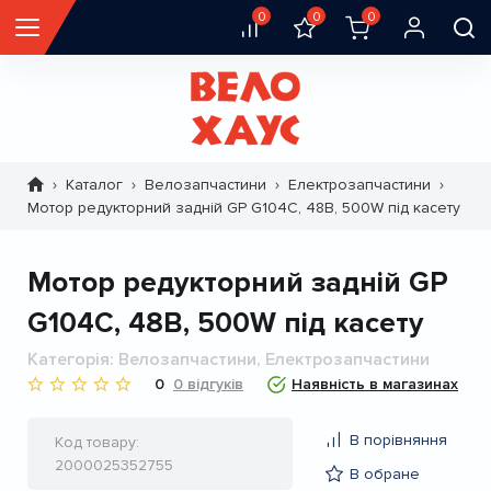
0
0
0
Каталог
Велозапчастини
Електрозапчастини
Рядок
Мотор редукторний задній GP G104C, 48В, 500W під касету
навіґації
Мотор редукторний задній GP
G104C, 48В, 500W під касету
Категорія
Велозапчастини, Електрозапчастини
0
0 відгуків
Наявність в магазинах
В порівняння
Код товару
2000025352755
В обране