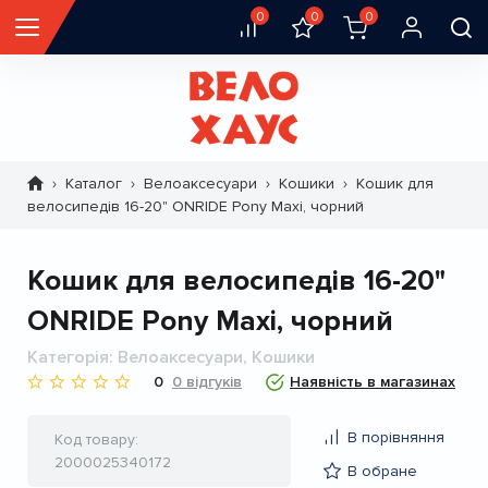
0
0
0
Каталог
Велоаксесуари
Кошики
Кошик для
Рядок
велосипедів 16-20" ONRIDE Pony Maxi, чорний
навіґації
Кошик для велосипедів 16-20"
ONRIDE Pony Maxi, чорний
Категорія
Велоаксесуари, Кошики
0
0 відгуків
Наявність в магазинах
В порівняння
Код товару
2000025340172
В обране